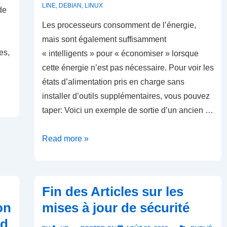
LINE
,
DEBIAN
,
LINUX
de
Les processeurs consomment de l’énergie,
mais sont également suffisamment
es,
« intelligents » pour « économiser » lorsque
cette énergie n’est pas nécessaire. Pour voir les
états d’alimentation pris en charge sans
installer d’outils supplémentaires, vous pouvez
taper: Voici un exemple de sortie d’un ancien …
Comment
Read more »
trouver
les
états
Fin des Articles sur les
C
on
mises à jour de sécurité
du
ad
processeur