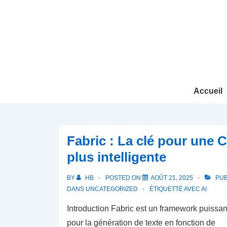
↓
passer
au
contenu
principal
Main
Accueil
Navigation
Fabric : La clé pour une C
plus intelligente
BY
HB
POSTED ON
AOÛT 21, 2025
PUB
DANS
UNCATEGORIZED
ÉTIQUETTÉ AVEC
AI
Introduction Fabric est un framework puissan
pour la génération de texte en fonction de