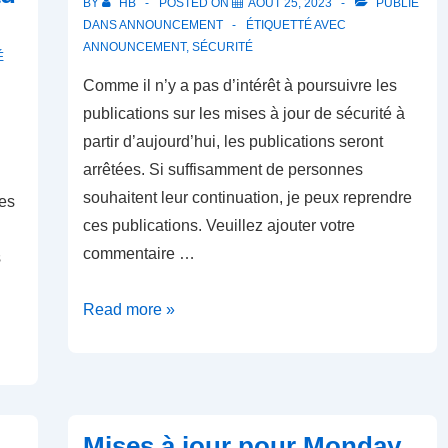
BY
HB
POSTED ON
AOÛT 25, 2023
PUBLIÉ
sans
DANS
ANNOUNCEMENT
ÉTIQUETTÉ AVEC
installer
ANNOUNCEMENT
,
SÉCURITÉ
É
d’outils
Comme il n’y a pas d’intérêt à poursuivre les
supplémentaires,
publications sur les mises à jour de sécurité à
partir d’aujourd’hui, les publications seront
arrêtées. Si suffisamment de personnes
souhaitent leur continuation, je peux reprendre
les
ces publications. Veuillez ajouter votre
commentaire …
s
Fin
Read more »
des
Articles
sur
les
Mises à jour pour Monday