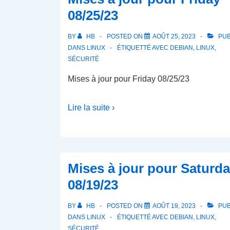
Puissant
08/25/23
:
Une
BY
HB
POSTED ON
AOÛT 25, 2023
PUB
Introduction
DANS
LINUX
ÉTIQUETTÉ AVEC
DEBIAN
,
LINUX
,
et
SÉCURITÉ
un
Mises à jour pour Friday 08/25/23
Au
Revoir
Lire la suite ›
à
WordPad
Mises à jour pour Saturd
08/19/23
BY
HB
POSTED ON
AOÛT 19, 2023
PUB
DANS
LINUX
ÉTIQUETTÉ AVEC
DEBIAN
,
LINUX
,
SÉCURITÉ