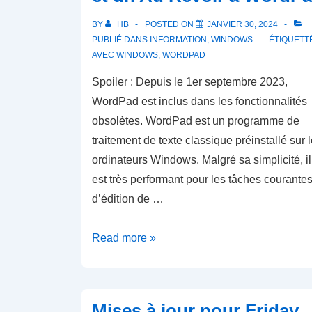
BY
HB
POSTED ON
JANVIER 30, 2024
PUBLIÉ DANS
INFORMATION
,
WINDOWS
ÉTIQUETT
AVEC
WINDOWS
,
WORDPAD
Spoiler : Depuis le 1er septembre 2023,
WordPad est inclus dans les fonctionnalités
obsolètes. WordPad est un programme de
traitement de texte classique préinstallé sur 
ordinateurs Windows. Malgré sa simplicité, il
est très performant pour les tâches courante
d’édition de …
Un
Read more »
Outil
Simple
Mais
Mises à jour pour Friday