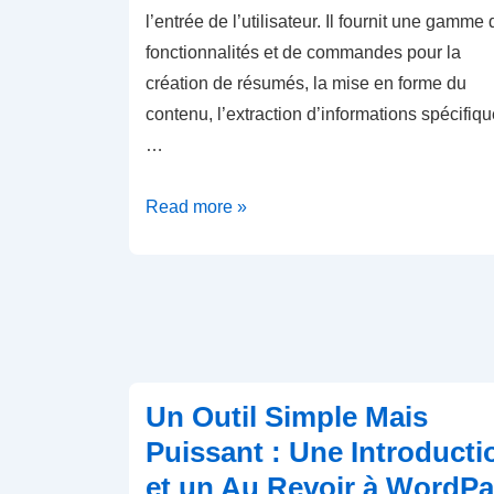
l’entrée de l’utilisateur. Il fournit une gamme 
fonctionnalités et de commandes pour la
création de résumés, la mise en forme du
contenu, l’extraction d’informations spécifiqu
…
Fabric
Read more »
:
La
clé
pour
une
CLI
Un Outil Simple Mais
plus
Puissant : Une Introducti
intelligente
et un Au Revoir à WordP