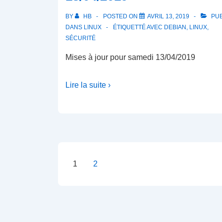
BY
HB
POSTED ON
AVRIL 13, 2019
PUB
DANS
LINUX
ÉTIQUETTÉ AVEC
DEBIAN
,
LINUX
,
SÉCURITÉ
Mises à jour pour samedi 13/04/2019
Lire la suite ›
Pagination
1
2
des
publications