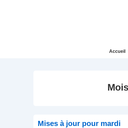
↓
passer
au
contenu
principal
Main
Accueil
Navigation
Mois
Mises à jour pour mardi