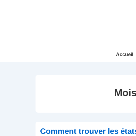
↓
passer
au
contenu
principal
Main
Accueil
Navigation
Mois
Comment trouver les état