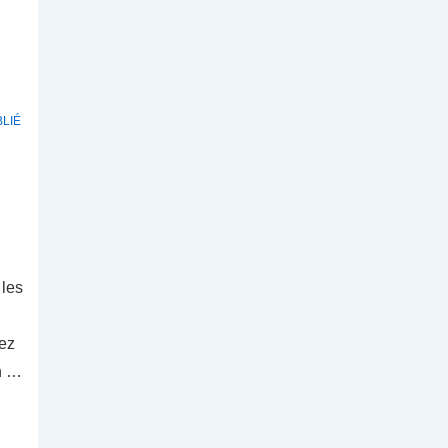
LIÉ
 les
vez
en …