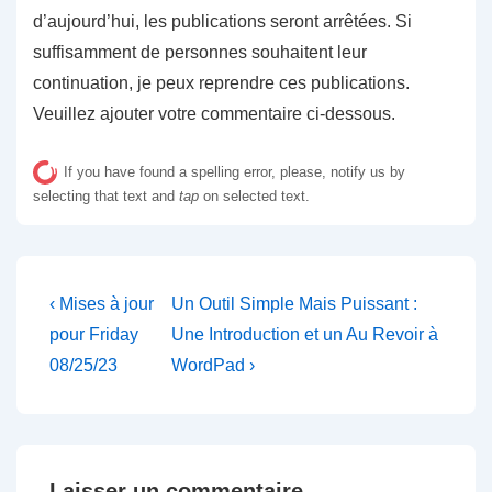
d’aujourd’hui, les publications seront arrêtées. Si
suffisamment de personnes souhaitent leur
continuation, je peux reprendre ces publications.
Veuillez ajouter votre commentaire ci-dessous.
If you have found a spelling error, please, notify us by
selecting that text and
tap
on selected text.
Navigation
Previous
Next
‹ Mises à jour
Un Outil Simple Mais Puissant :
Post
Post
de
pour Friday
Une Introduction et un Au Revoir à
is
is
08/25/23
WordPad ›
l’article
Laisser un commentaire