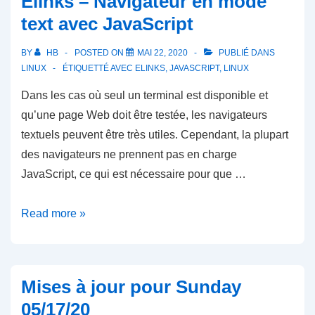
Elinks – Navigateur en mode
text avec JavaScript
BY
HB
POSTED ON
MAI 22, 2020
PUBLIÉ DANS
LINUX
ÉTIQUETTÉ AVEC
ELINKS
,
JAVASCRIPT
,
LINUX
Dans les cas où seul un terminal est disponible et
qu’une page Web doit être testée, les navigateurs
textuels peuvent être très utiles. Cependant, la plupart
des navigateurs ne prennent pas en charge
JavaScript, ce qui est nécessaire pour que …
Elinks
Read more »
–
Navigateur
en
Mises à jour pour Sunday
mode
05/17/20
text