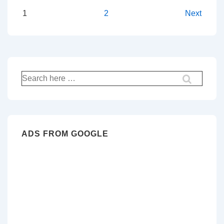
Pagination
1
2
Next
des
publications
Recherche
pour:
ADS FROM GOOGLE