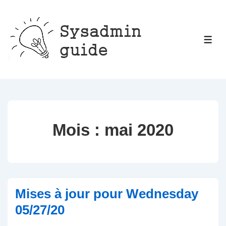
↓
passer
au
ME
contenu
principal
Mois :
mai 2020
Mises à jour pour Wednesday
05/27/20