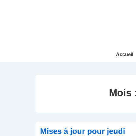
↓
passer
au
contenu
principal
Main
Accueil
Navigation
Mois 
Mises à jour pour jeudi