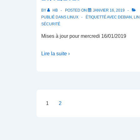
BY
HB
POSTED ON
JANVIER 16, 2019
PUBLIÉ DANS
LINUX
ÉTIQUETTÉ AVEC
DEBIAN
,
LI
SÉCURITÉ
Mises à jour pour mercredi 16/01/2019
Lire la suite ›
Pagination
1
2
des
publications