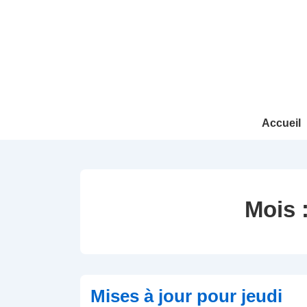
↓
passer
au
contenu
principal
Main
Accueil
Navigation
Mois 
Mises à jour pour jeudi