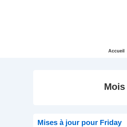
↓
passer
au
contenu
principal
Main
Accueil
Navigation
Mois
Mises à jour pour Friday