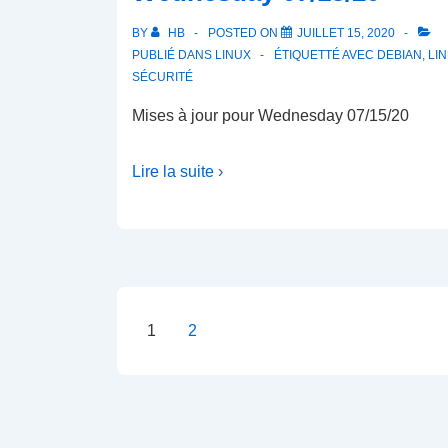
BY
HB
POSTED ON
JUILLET 15, 2020
PUBLIÉ DANS
LINUX
ÉTIQUETTÉ AVEC
DEBIAN
,
LI
SÉCURITÉ
Mises à jour pour Wednesday 07/15/20
Lire la suite ›
Pagination
1
2
des
publications