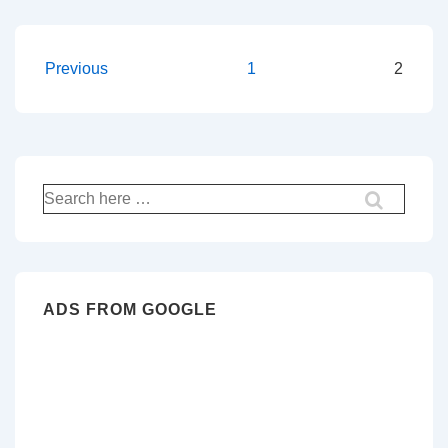
Pagination
Previous
1
2
des
publications
Recherche
pour:
ADS FROM GOOGLE