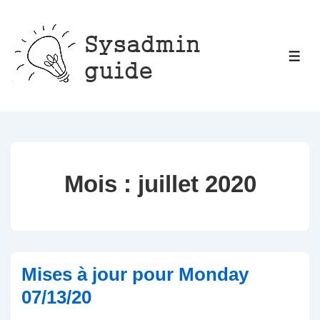
↓
passer
au
ME
contenu
principal
Mois :
juillet 2020
Mises à jour pour Monday
07/13/20