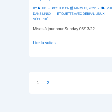
BY
HB
POSTED ON
MARS 13, 2022
PUB
DANS
LINUX
ÉTIQUETTÉ AVEC
DEBIAN
,
LINUX
,
SÉCURITÉ
Mises à jour pour Sunday 03/13/22
Lire la suite ›
Pagination
1
2
des
publications