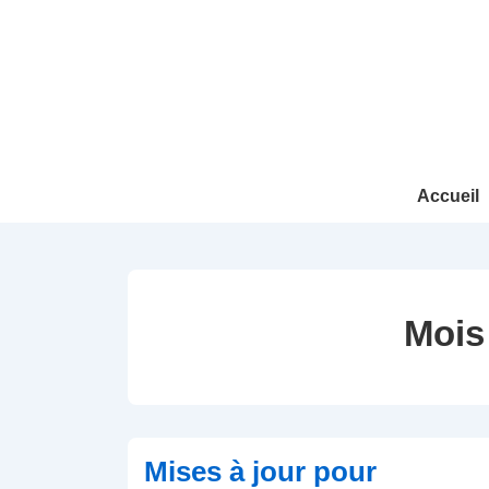
↓
passer
au
contenu
principal
Main
Accueil
Navigation
Mois
Mises à jour pour