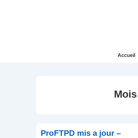
↓
passer
au
contenu
principal
Main
Accueil
Navigation
Mois
ProFTPD mis a jour –