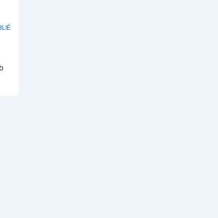
LIÉ
b