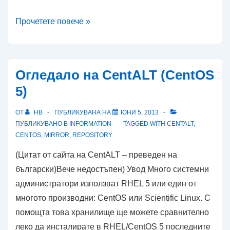
Ново
Прочетете повече »
огледало
за
сваляне
Огледало на CentALT (CentOS
на
5)
UBCD
ОТ
HB
ПУБЛИКУВАНА НА
ЮНИ 5, 2013
ПУБЛИКУВАНО В
INFORMATION
TAGGED WITH
CENTALT
,
CENTOS
,
MIRROR
,
REPOSITORY
(Цитат от сайта на CentALT – преведен на
български)Вече недостъпен) Увод Много системни
администратори използват RHEL 5 или един от
многото производни: CentOS или Scientific Linux. С
помощта това хранилище ще можете сравнително
леко да инсталирате в RHEL/CentOS 5 последните