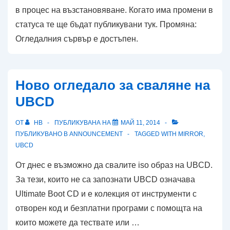
в процес на възстановяване. Когато има промени в
статуса те ще бъдат публикувани тук. Промяна:
Огледалния сървър е достъпен.
Ново огледало за сваляне на
UBCD
ОТ
HB
ПУБЛИКУВАНА НА
МАЙ 11, 2014
ПУБЛИКУВАНО В
ANNOUNCEMENT
TAGGED WITH
MIRROR
,
UBCD
От днес е възможно да свалите iso образ на UBCD.
За тези, които не са запознати UBCD означава
Ultimate Boot CD и е колекция от инструменти с
отворен код и безплатни програми с помощта на
които можете да тествате или …