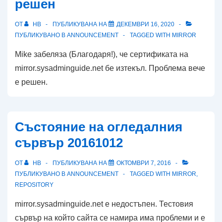
решен
ОТ
HB
ПУБЛИКУВАНА НА
ДЕКЕМВРИ 16, 2020
ПУБЛИКУВАНО В
ANNOUNCEMENT
TAGGED WITH
MIRROR
Mike забеляза (Благодаря!), че сертификата на
mirror.sysadminguide.net бе изтекъл. Проблема вече
е решен.
Състояние на огледалния
сървър 20161012
ОТ
HB
ПУБЛИКУВАНА НА
ОКТОМВРИ 7, 2016
ПУБЛИКУВАНО В
ANNOUNCEMENT
TAGGED WITH
MIRROR
,
REPOSITORY
mirror.sysadminguide.net е недостъпен. Тестовия
сървър на който сайта се намира има проблеми и е