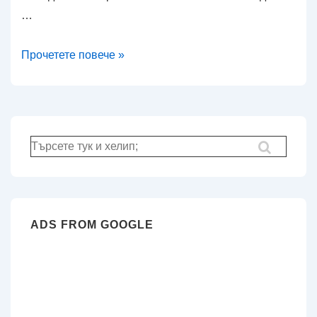
…
Огледало
Прочетете повече »
на
CentALT
(CentOS
5)
Търсене
за:
ADS FROM GOOGLE