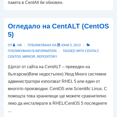
пакета в CentAlt бе обновен.
Огледало на CentALT (CentOS
5)
ОТ
HB
ПУБЛИКУВАНА НА
ЮНИ 5, 2013
ПУБЛИКУВАНО В
INFORMATION
TAGGED WITH
CENTALT
,
CENTOS
,
MIRROR
,
REPOSITORY
(Цитат от сайта на CentALT – преведен на
български)Вече недостъпен) Увод Много системни
администратори използват RHEL 5 или един от
многото производни: CentOS или Scientific Linux. С
помощта това хранилище ще можете сравнително
леко да инсталирате в RHEL/CentOS 5 последните
…