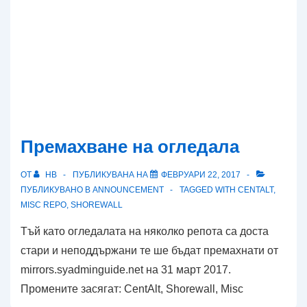
Премахване на огледала
ОТ
HB
ПУБЛИКУВАНА НА
ФЕВРУАРИ 22, 2017
ПУБЛИКУВАНО В
ANNOUNCEMENT
TAGGED WITH
CENTALT
,
MISC REPO
,
SHOREWALL
Тъй като огледалата на няколко репота са доста
стари и неподдържани те ше бъдат премахнати от
mirrors.syadminguide.net на 31 март 2017.
Промените засягат: CentAlt, Shorewall, Misc