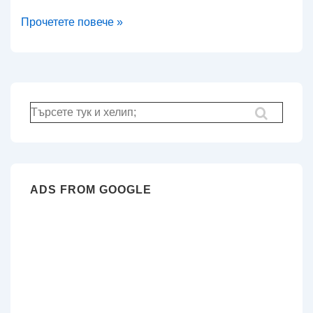
Огледало
Прочетете повече »
на
CentALT
(CentOS
5)
Търсене
за:
ADS FROM GOOGLE