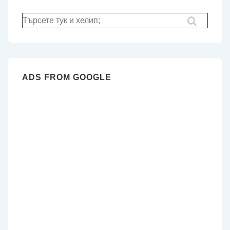
на
страници
Търсене
за:
ADS FROM GOOGLE