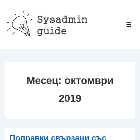
↓
Прескачане
към
МЕ
основното
съдържание
Месец:
октомври
2019
Поправки свързани със