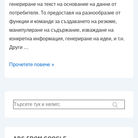
генериране на текст на основание на данни от
потребителя. То предоставя на разнообразие от
функции и команди за създаването на резюме,
манипулиране на съдържание, изваждане на
конкретна информация, генериране на идеи, и т.н.
Други …
Fabric:
Прочетете повече »
Съвременната
ИИ
Технология
за
Търсене
модерна
за:
командна
линия