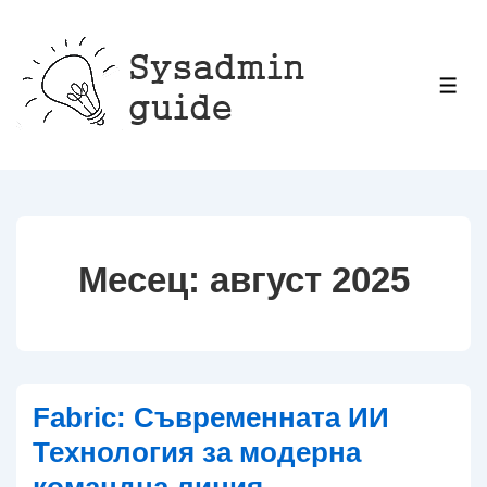
↓
Прескачане
към
МЕ
основното
съдържание
Месец:
август 2025
Fabric: Съвременната ИИ
Технология за модерна