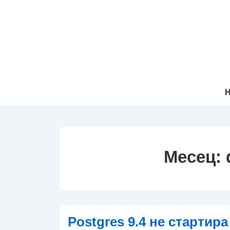
↓
Прескачане
към
основното
съдържание
Осн
Н
Нав
Месец:
Postgres 9.4 не стартира