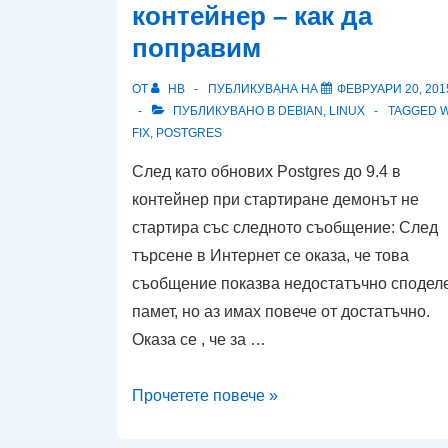
контейнер – как да
поправим
ОТ
HB
ПУБЛИКУВАНА НА
ФЕВРУАРИ 20, 201
ПУБЛИКУВАНО В
DEBIAN
,
LINUX
TAGGED W
FIX
,
POSTGRES
След като обнових Postgres до 9.4 в
контейнер при стартиране демонът не
стартира със следното съобщение: След
търсене в Интернет се оказа, че това
съобщение показва недостатъчно сподел
памет, но аз имах повече от достатъчно.
Оказа се , че за …
Postgres
Прочетете повече »
9.4