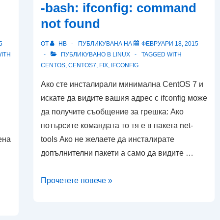
-bash: ifconfig: command
not found
5
ОТ
HB
ПУБЛИКУВАНА НА
ФЕВРУАРИ 18, 2015
ITH
ПУБЛИКУВАНО В
LINUX
TAGGED WITH
CENTOS
,
CENTOS7
,
FIX
,
IFCONFIG
Ако сте инсталирали минимална CentOS 7 и
искате да видите вашия адрес с ifconfig може
да получите съобщение за грешка: Ако
потърсите командата то тя е в пакета net-
ена
tools Ако не желаете да инсталирате
допълнителни пакети а само да видите …
Centos
Прочетете повече »
7
как