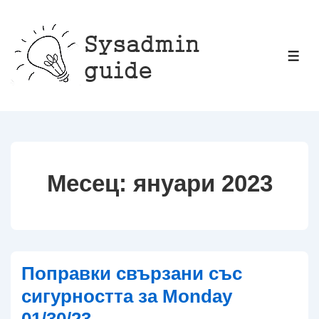
↓
Прескачане
към
МЕ
основното
съдържание
Месец:
януари 2023
Поправки свързани със
сигурността за Monday