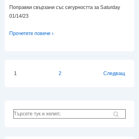
Поправки свързани със сигурността за Saturday
01/14/23
Прочетете повече ›
Разделяне
1
2
Следващ
на
публикациите
на
страници
Търсене
за: