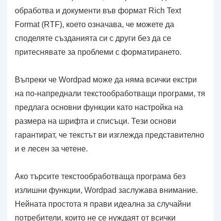
обработва и документи във формат Rich Text
Format (RTF), което означава, че можете да
споделяте създанията си с други без да се
притеснявате за проблеми с форматирането.
Въпреки че Wordpad може да няма всички екстри
на по-напреднали текстообработващи програми, тя
предлага основни функции като настройка на
размера на шрифта и списъци. Тези основи
гарантират, че текстът ви изглежда представително
и е лесен за четене.
Ако търсите текстообработваща програма без
излишни функции, Wordpad заслужава внимание.
Нейната простота я прави идеална за случайни
потребители, които не се нуждаят от всички