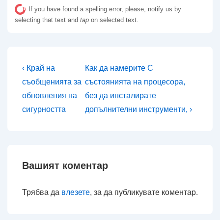
If you have found a spelling error, please, notify us by
selecting that text and
tap
on selected text.
Навигация
Предишна
Следваща
‹ Край на
Как да намерите C
публикация
публикация
съобщенията за
състоянията на процесора,
е
е
обновления на
без да инсталирате
сигурността
допълнителни инструменти, ›
Вашият коментар
Трябва да
влезете
, за да публикувате коментар.