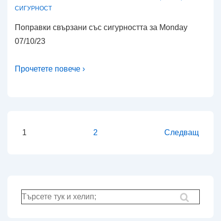
СИГУРНОСТ
Поправки свързани със сигурността за Monday
07/10/23
Прочетете повече ›
Разделяне
1
2
Следващ
на
публикациите
на
страници
Търсене
за: