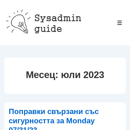
↓
Прескачане
към
МЕ
основното
съдържание
Месец:
юли 2023
Поправки свързани със
сигурността за Monday