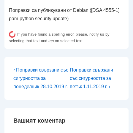
Поправки са публикувани от Debian ([DSA 4555-1]
pam-python security update)
If you have found a spelling error, please, notify us by
selecting that text and
tap
on selected text.
Навигация
Предишна
Следваща
‹ Поправки свързани със
Поправки свързани
публикация
публикация
сигурността за
със сигурността за
е
е
понеделник 28.10.2019 г.
петък 1.11.2019 г. ›
Вашият коментар