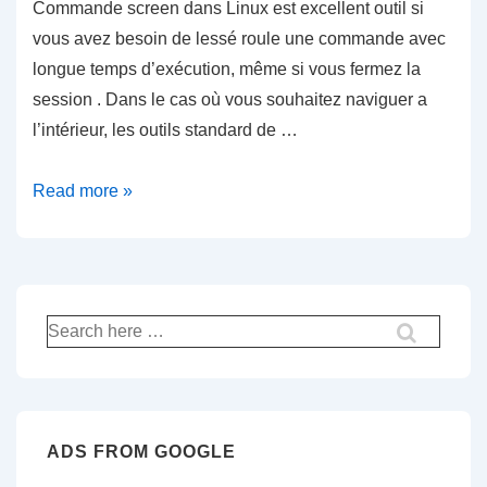
Commande screen dans Linux est excellent outil si
vous avez besoin de lessé roule une commande avec
longue temps d’exécution, même si vous fermez la
session . Dans le cas où vous souhaitez naviguer a
l’intérieur, les outils standard de …
Linux
Read more »
commande
screen
–
naviger
Recherche
a
pour:
l’interieur
d’ecran
ADS FROM GOOGLE