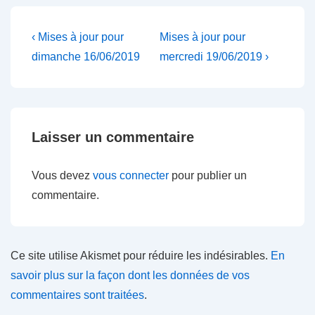
Navigation
Previous
Next
‹ Mises à jour pour
Mises à jour pour
Post
Post
de
dimanche 16/06/2019
mercredi 19/06/2019 ›
is
is
l’article
Laisser un commentaire
Vous devez
vous connecter
pour publier un
commentaire.
Ce site utilise Akismet pour réduire les indésirables.
En
savoir plus sur la façon dont les données de vos
commentaires sont traitées
.