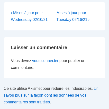
Navigation
Previous
Next
‹ Mises à jour pour
Mises à jour pour
Post
Post
de
Wednesday 02/10/21
Tuesday 02/16/21 ›
is
is
l’article
Laisser un commentaire
Vous devez
vous connecter
pour publier un
commentaire.
Ce site utilise Akismet pour réduire les indésirables.
En
savoir plus sur la façon dont les données de vos
commentaires sont traitées
.