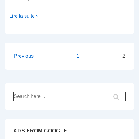
Lire la suite ›
Pagination
Previous
1
2
des
publications
Recherche
pour:
ADS FROM GOOGLE