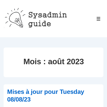
↓
passer
au
ME
contenu
principal
Mois :
août 2023
Mises à jour pour Tuesday
08/08/23