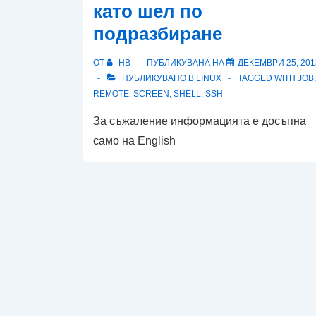
като шел по
подразбиране
ОТ
HB
ПУБЛИКУВАНА НА
ДЕКЕМВРИ 25, 201
ПУБЛИКУВАНО В
LINUX
TAGGED WITH
JOB
,
REMOTE
,
SCREEN
,
SHELL
,
SSH
За съжаление информацията е досъпна
само на English