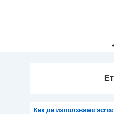
↓
Прескачане
към
основното
съдържание
Осн
Н
Нав
Ет
Как да използваме scre