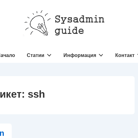
овна
ачало
Статии
Информация
Контакт
игация
икет:
ssh
en