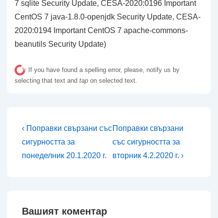
7 sqlite Security Update, CESA-2020:0196 Important
CentOS 7 java-1.8.0-openjdk Security Update, CESA-
2020:0194 Important CentOS 7 apache-commons-
beanutils Security Update)
If you have found a spelling error, please, notify us by
selecting that text and
tap
on selected text.
Навигация
Предишна
Следваща
‹ Поправки свързани със
Поправки свързани
публикация
публикация
сигурността за
със сигурността за
е
е
понеделник 20.1.2020 г.
вторник 4.2.2020 г. ›
Вашият коментар