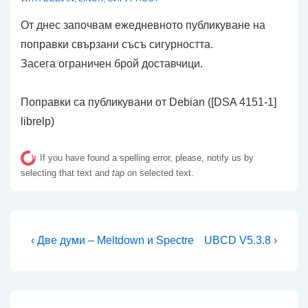
От днес започвам ежедневното публикуване на
поправки свързани съсъ сигурността.
Засега ограничен брой доставчици.
Поправки са публикувани от Debian ([DSA 4151-1]
librelp)
If you have found a spelling error, please, notify us by
selecting that text and
tap
on selected text.
Навигация
Предишна
Следваща
‹ Две думи – Meltdown и Spectre
UBCD V5.3.8 ›
публикация
публикация
е
е