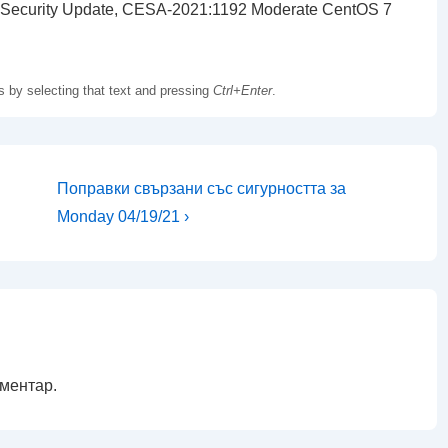
 Security Update, CESA-2021:1192 Moderate CentOS 7
us by selecting that text and pressing
Ctrl+Enter
.
Следваща
Поправки свързани със сигурността за
публикация
Monday 04/19/21 ›
е
оментар.