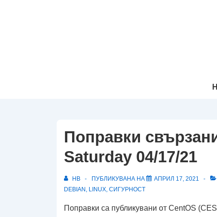
↓
Прескачане
към
основното
съдържание
Осн
Н
Нав
Поправки свързани
Saturday 04/17/21
HB
ПУБЛИКУВАНА НА
АПРИЛ 17, 2021
DEBIAN
,
LINUX
,
СИГУРНОСТ
Поправки са публикувани от CentOS (CESA-