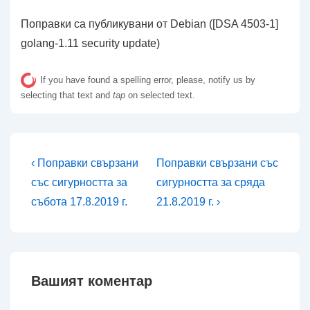
Поправки са публикувани от Debian ([DSA 4503-1]
golang-1.11 security update)
If you have found a spelling error, please, notify us by
selecting that text and
tap
on selected text.
Навигация
Предишна
Следваща
‹ Поправки свързани
Поправки свързани със
публикация
публикация
със сигурността за
сигурността за сряда
е
е
събота 17.8.2019 г.
21.8.2019 г. ›
Вашият коментар