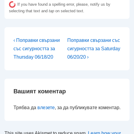
If you have found a spelling error, please, notify us by
selecting that text and
tap
on selected text.
Навигация
Предишна
Следваща
‹ Поправки свързани
Поправки свързани със
публикация
публикация
със сигурността за
сигурността за Saturday
е
е
Thursday 06/18/20
06/20/20 ›
Вашият коментар
Трябва да
влезете
, за да публикувате коментар.
This site uses Akismet to reduce spam.
Learn how your