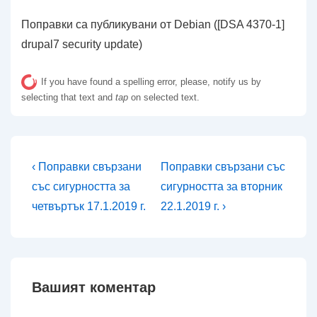
Поправки са публикувани от Debian ([DSA 4370-1]
drupal7 security update)
If you have found a spelling error, please, notify us by
selecting that text and
tap
on selected text.
Навигация
Предишна
Следваща
‹ Поправки свързани
Поправки свързани със
публикация
публикация
със сигурността за
сигурността за вторник
е
е
четвъртък 17.1.2019 г.
22.1.2019 г. ›
Вашият коментар