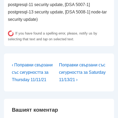
postgresql-11 security update, [DSA 5007-1]
postgresql-13 security update, [DSA 5008-1] node-tar
security update)
If you have found a spelling error, please, notify us by
selecting that text and
tap
on selected text.
Навигация
Предишна
Следваща
‹ Поправки свързани
Поправки свързани със
публикация
публикация
със сигурността за
сигурността за Saturday
е
е
Thursday 11/11/21
11/13/21 ›
Вашият коментар